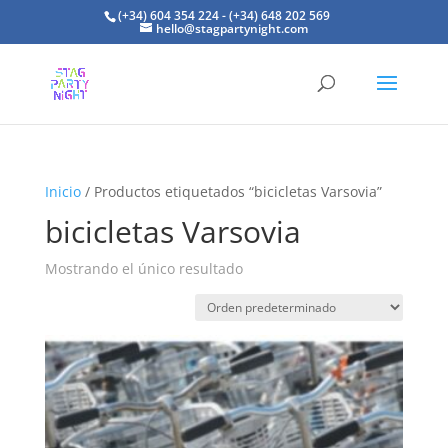
(+34) 604 354 224 - (+34) 648 202 569
hello@stagpartynight.com
Inicio
/ Productos etiquetados “bicicletas Varsovia”
bicicletas Varsovia
Mostrando el único resultado