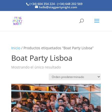
(+34) 604 354 224 - (+34) 648 202 569
hello@stagpartynight.com
Inicio
/ Productos etiquetados “Boat Party Lisboa”
Boat Party Lisboa
Mostrando el único resultado