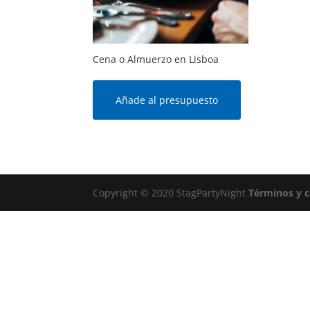
Cena o Almuerzo en Lisboa
Añade al presupuesto
Copyright © 2020 StagPartyNight
Términos y 