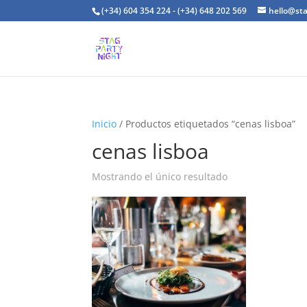
(+34) 604 354 224 - (+34) 648 202 569
hello@st
Inicio
/ Productos etiquetados “cenas lisboa”
cenas lisboa
Mostrando el único resultado