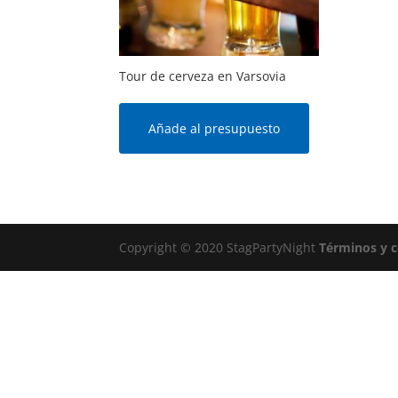
Tour de cerveza en Varsovia
Añade al presupuesto
Copyright © 2020 StagPartyNight
Términos y 