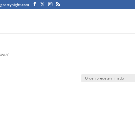
agpartynight.com
ovia”