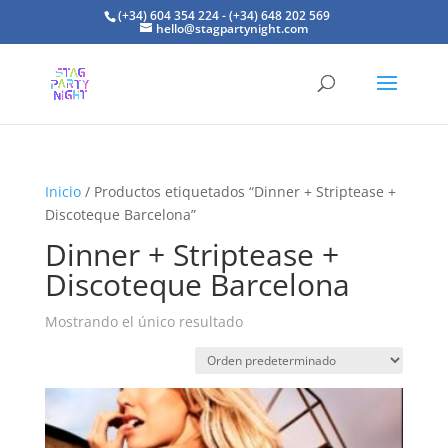
(+34) 604 354 224 - (+34) 648 202 569
hello@stagpartynight.com
Inicio
/ Productos etiquetados “Dinner + Striptease +
Discoteque Barcelona”
Dinner + Striptease +
Discoteque Barcelona
Mostrando el único resultado