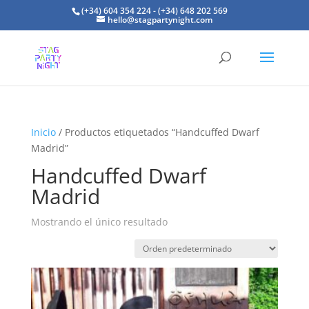
(+34) 604 354 224 - (+34) 648 202 569
hello@stagpartynight.com
Inicio
/ Productos etiquetados “Handcuffed Dwarf
Madrid”
Handcuffed Dwarf
Madrid
Mostrando el único resultado