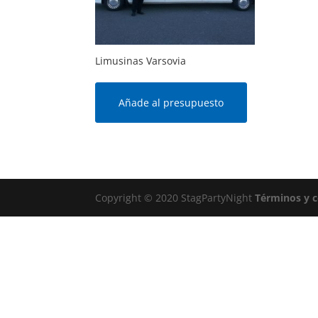
Limusinas Varsovia
Añade al presupuesto
Copyright © 2020 StagPartyNight
Términos y 