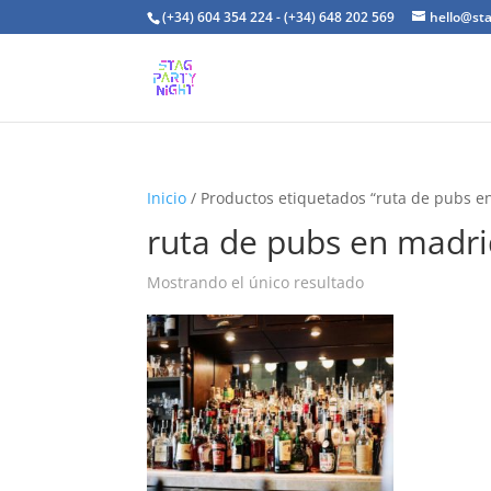
(+34) 604 354 224 - (+34) 648 202 569
hello@st
Inicio
/ Productos etiquetados “ruta de pubs e
ruta de pubs en madr
Mostrando el único resultado