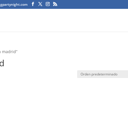
agpartynight.com
n madrid”
id