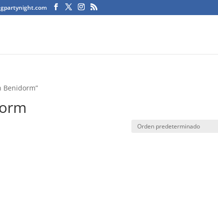
agpartynight.com
en Benidorm”
dorm