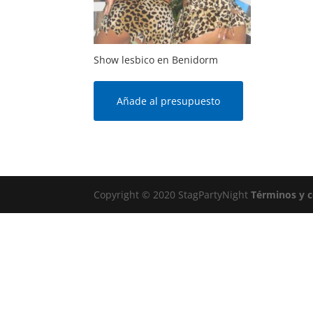
Show lesbico en Benidorm
Añade al presupuesto
Copyright © 2020 StagPartyNight
Términos y 