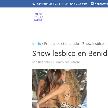
(+34) 604 354 224 - (+34) 648 202 569
hello@st
Inicio
/ Productos etiquetados “Show lesbico 
Show lesbico en Beni
Mostrando el único resultado