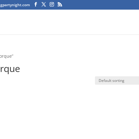
agpartynight.com
jorque”
orque