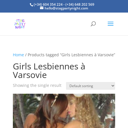
(+34) 604 354 224 - (+34) 648 202 569
hello@stagpartynight.com
Home
/ Products tagged “Girls Lesbiennes à Varsovie”
Girls Lesbiennes à
Varsovie
Showing the single result