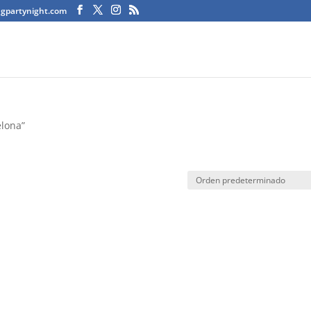
agpartynight.com
elona”