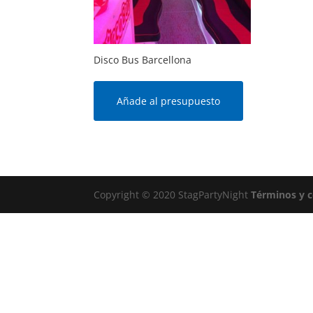
Disco Bus Barcellona
Añade al presupuesto
Copyright © 2020 StagPartyNight
Términos y 