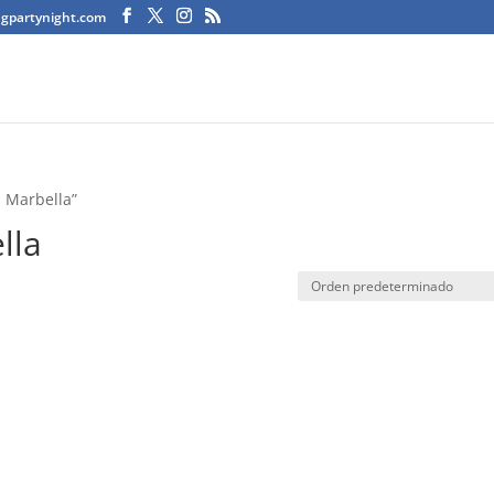
agpartynight.com
a Marbella”
lla