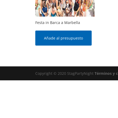
Festa in Barca a Marbella
Añade al presupuesto
Copyright © 2020 StagPartyNight
Términos y 