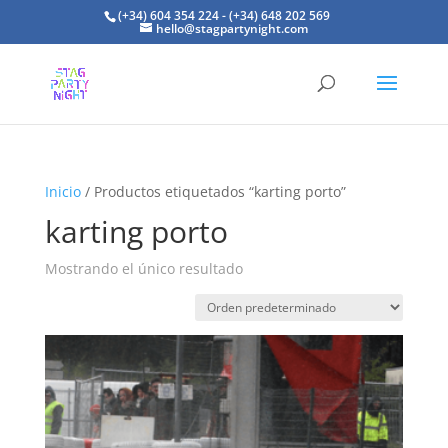
(+34) 604 354 224 - (+34) 648 202 569
hello@stagpartynight.com
Inicio
/ Productos etiquetados “karting porto”
karting porto
Mostrando el único resultado