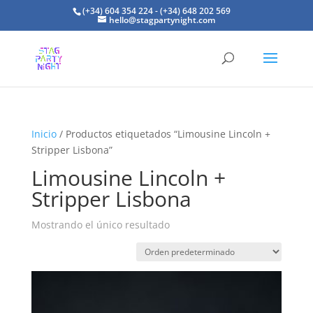
(+34) 604 354 224 - (+34) 648 202 569
hello@stagpartynight.com
Inicio
/ Productos etiquetados “Limousine Lincoln +
Stripper Lisbona”
Limousine Lincoln +
Stripper Lisbona
Mostrando el único resultado