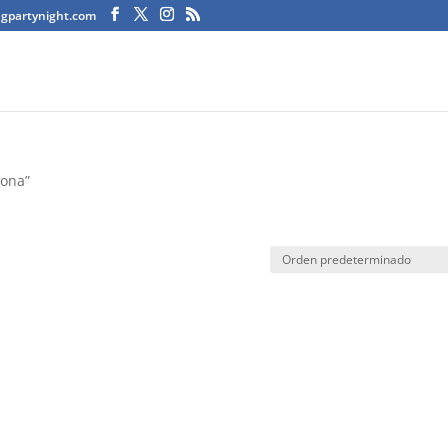
agpartynight.com
lona”