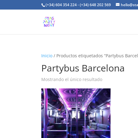
(+34) 604 354 224 - (+34) 648 202 569
hello@st
Inicio
/ Productos etiquetados “Partybus Barce
Partybus Barcelona
Mostrando el único resultado