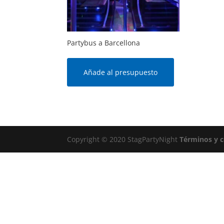
Partybus a Barcellona
Añade al presupuesto
Copyright © 2020 StagPartyNight
Términos y 