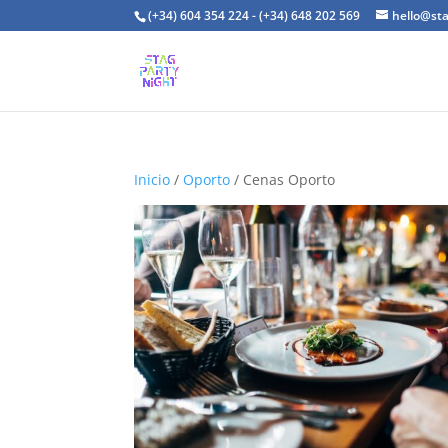
(+34) 604 354 224 - (+34) 648 202 569
hello@st
Inicio
/
Oporto
/ Cenas Oporto