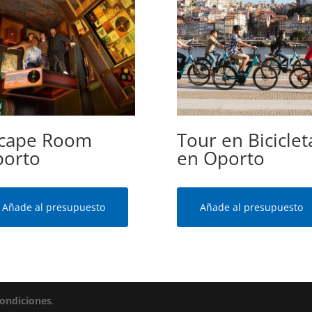
cape Room
Tour en Biciclet
orto
en Oporto
Añade al presupuesto
Añade al presupuesto
condiciones
.