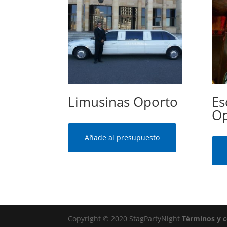
Limusinas Oporto
Es
Op
Añade al presupuesto
Copyright © 2020 StagPartyNight
Términos y 