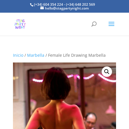
(+34) 604 354 224 - (+34) 648 202 569
hello@stagpartynight.com
Inicio
/
Marbella
/ Female Life Drawing Marbella