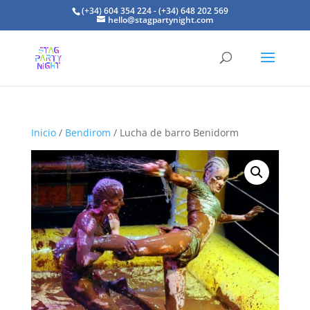
(+34) 604 354 224 - (+34) 648 202 569
hello@stagpartynight.com
Inicio
/
Bendirom
/ Lucha de barro Benidorm