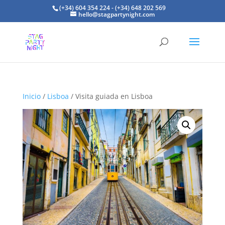
(+34) 604 354 224 - (+34) 648 202 569
hello@stagpartynight.com
Inicio
/
Lisboa
/ Visita guiada en Lisboa