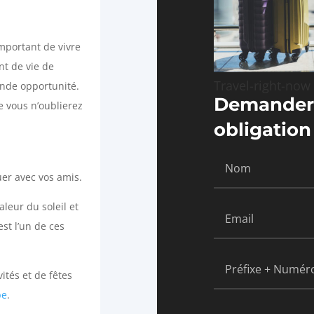
mportant de vivre
t de vie de
Travel-right-now
ande opportunité.
Demander 
 vous n’oublierez
obligation
uer avec vos amis.
leur du soleil et
st l’un de ces
ités et de fêtes
pe
.