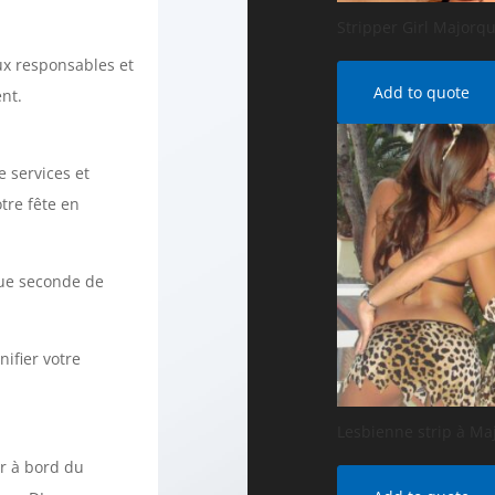
Stripper Girl Majorq
ux responsables et
Add to quote
nt.
 services et
tre fête en
aque seconde de
ifier votre
Lesbienne strip à Ma
er à bord du