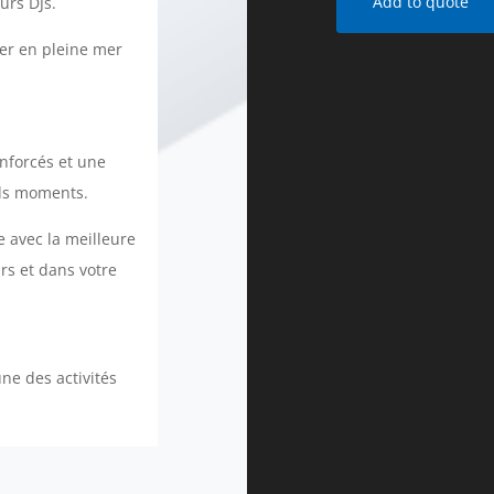
Add to quote
urs DJs.
ger en pleine mer
enforcés et une
nds moments.
 avec la meilleure
rs et dans votre
une des activités