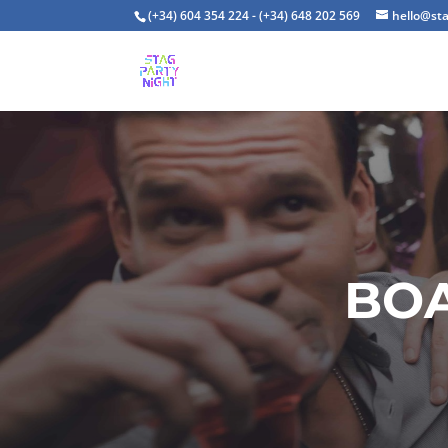
(+34) 604 354 224 - (+34) 648 202 569
hello@st
BOA