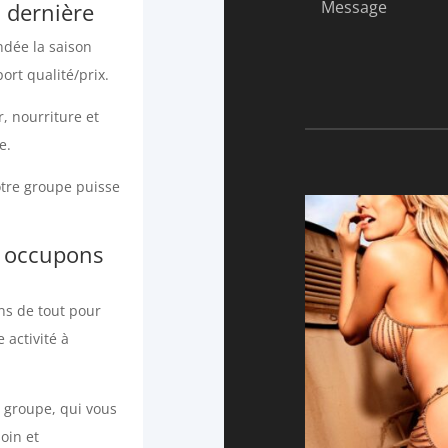
n dernière
ndée la saison
ort qualité/prix.
, nourriture et
e.
otre groupe puisse
s occupons
ns de tout pour
e activité à
e groupe, qui vous
oin et