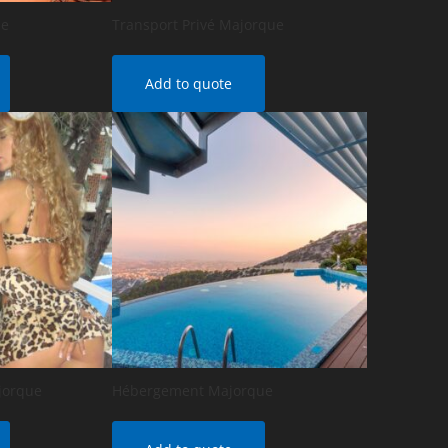
ue
Transport Privé Majorque
Add to quote
jorque
Hébergement Majorque