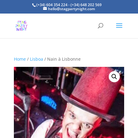
(+34) 604 354 224 - (+34) 648 202 569
hello@stagpartynight.com
Home
/
Lisboa
/ Nain à Lisbonne