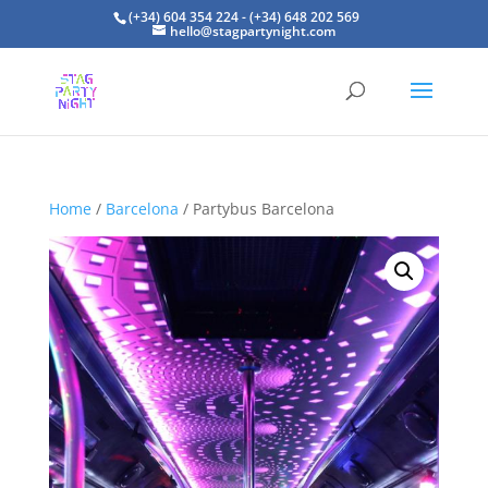
(+34) 604 354 224 - (+34) 648 202 569
hello@stagpartynight.com
Home
/
Barcelona
/ Partybus Barcelona