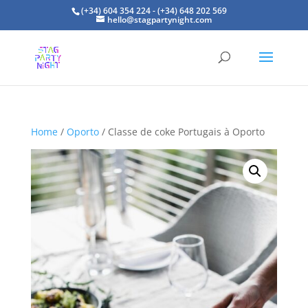
(+34) 604 354 224 - (+34) 648 202 569
hello@stagpartynight.com
Home
/
Oporto
/ Classe de coke Portugais à Oporto