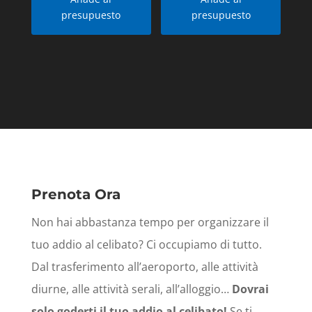
presupuesto
presupuesto
Prenota Ora
Non hai abbastanza tempo per organizzare il
tuo addio al celibato? Ci occupiamo di tutto.
Dal trasferimento all’aeroporto, alle attività
diurne, alle attività serali, all’alloggio…
Dovrai
solo goderti il tuo addio al celibato!
Se ti