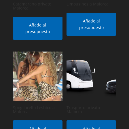
Catamarano privato
Limousines a Maiorca
Maiorca
Añade al
Añade al
presupuesto
presupuesto
Spogliarello Lesbico a
Trasporto privato
Maiorca
Maiorca
Añade al
Añade al