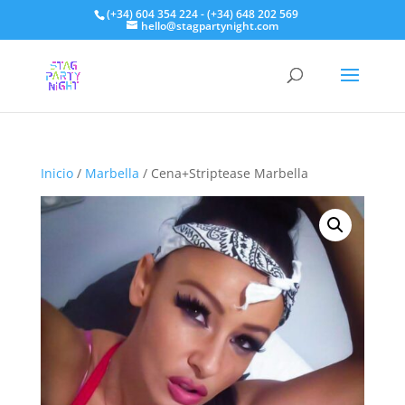
(+34) 604 354 224 - (+34) 648 202 569
hello@stagpartynight.com
Inicio
/
Marbella
/ Cena+Striptease Marbella