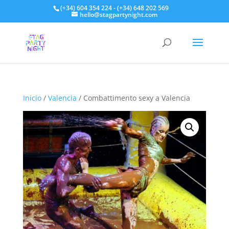
(+34) 604 354 224 - (+34) 648 202 569
hello@stagpartynight.com
Inicio
/
Valencia
/ Combattimento sexy a Valencia