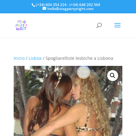
(+34) 604 354 224 - (+34) 648 202 569
hello@stagpartynight.com
Inicio
/
Lisboa
/ Spogliarelliste lesbiche a Lisbona