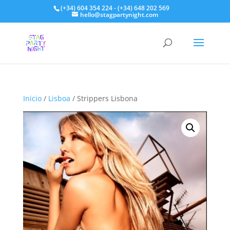
(+34) 604 354 224 - (+34) 648 202 569
hello@stagpartynight.com
Inicio
/
Lisboa
/ Strippers Lisbona