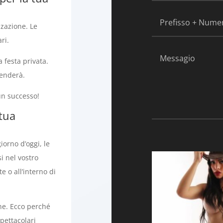
zzazione. Le
ri.
 festa privata.
renderà.
un successo!
 tua
iorno d’oggi, le
i nel vostro
e o all’interno di
one. Ecco perché
pettacolari