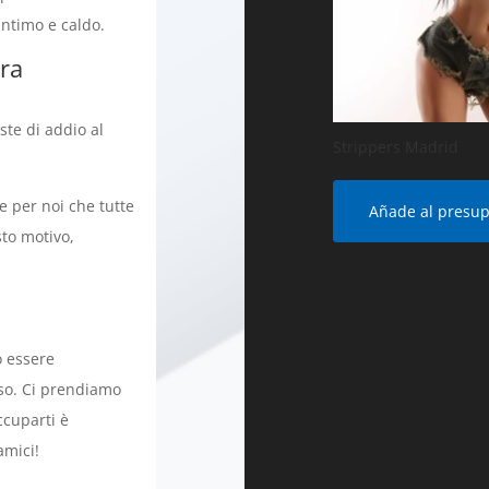
intimo e caldo.
tra
este di addio al
Strippers Madrid
e per noi che tutte
Añade al presu
sto motivo,
ò essere
sso. Ci prendiamo
ccuparti è
amici!