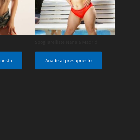
Spogliarelliste Nana a Madrid
puesto
Añade al presupuesto