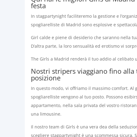
festa
In stagpartynight faciliteremo la gestione e l’organi
spogliarelliste di Madrid sono esplosive e spettacola
Girl calde e piene di desiderio che saranno nella tua
D’altra parte, la loro sensualità ed erotismo vi sorp
The Girls a Madrid renderà il tuo addio al celibato 
Nostri stripers viaggiano fino alla
posizione
In questo modo, vi offriamo il massimo comfort. Al g
spogliarelliste vengono al tuo posto. Possono esibirs
appartamento, nella sala privata del vostro ristorant
una limousine.
Il nostro team di Girls è una vera dea della seduzi
scegliere stagpartynight è una scommessa sicura. S