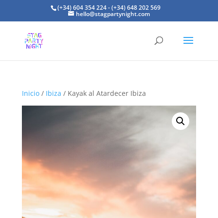
(+34) 604 354 224 - (+34) 648 202 569
hello@stagpartynight.com
Inicio
/
Ibiza
/ Kayak al Atardecer Ibiza