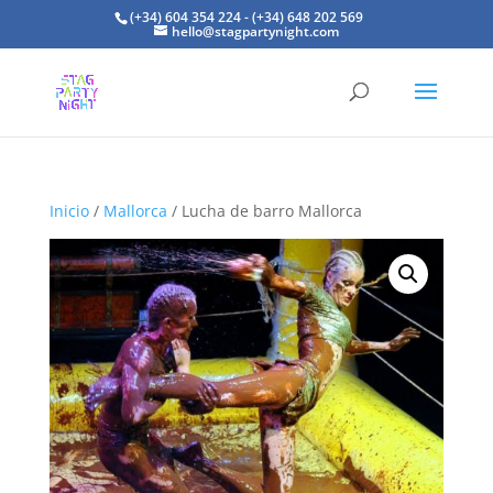
(+34) 604 354 224 - (+34) 648 202 569
hello@stagpartynight.com
Inicio
/
Mallorca
/ Lucha de barro Mallorca