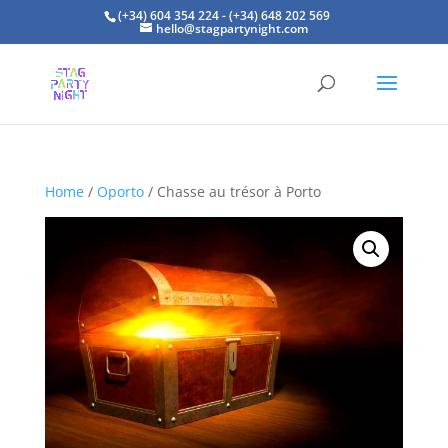
(+34) 604 354 224 - (+34) 648 202 569
hello@stagpartynight.com
Home
/
Oporto
/ Chasse au trésor à Porto