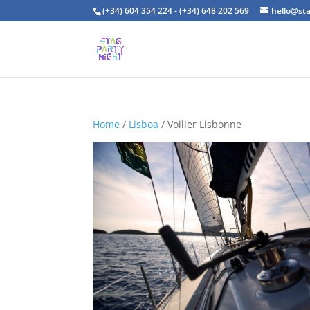
(+34) 604 354 224 - (+34) 648 202 569
hello@st
Home
/
Lisboa
/ Voilier Lisbonne