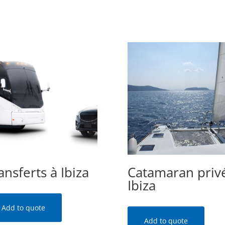
ansferts à Ibiza
Catamaran priv
Ibiza
Add to quote
Add to quote