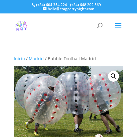
(+34) 604 354 224 - (+34) 648 202 569
hello@stagpartynight.com
Inicio
/
Madrid
/ Bubble Football Madrid