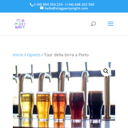
(+34) 604 354 224 - (+34) 648 202 569
hello@stagpartynight.com
Inicio
/
Oporto
/ Tour della birra a Porto