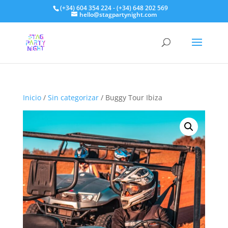
(+34) 604 354 224 - (+34) 648 202 569
hello@stagpartynight.com
Inicio
/
Sin categorizar
/ Buggy Tour Ibiza