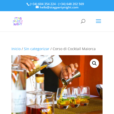
(+34) 604 354 224 - (+34) 648 202 569
hello@stagpartynight.com
Inicio
/
Sin categorizar
/ Corso di Cocktail Maiorca