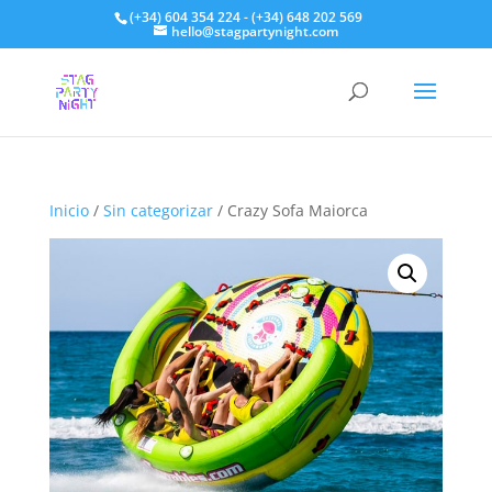
(+34) 604 354 224 - (+34) 648 202 569
hello@stagpartynight.com
Inicio
/
Sin categorizar
/ Crazy Sofa Maiorca