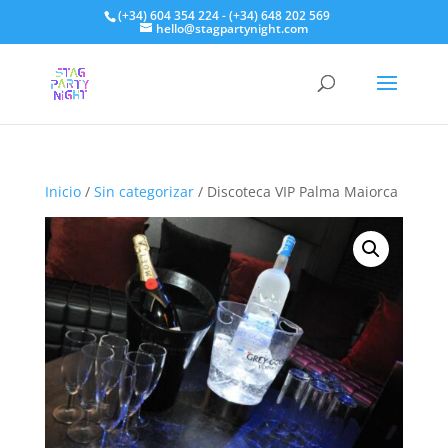
(+34) 604 354 224 - (+34) 648 202 569
hello@stagpartynight.com
Inicio
/
Sin categorizar
/ Discoteca VIP Palma Maiorca