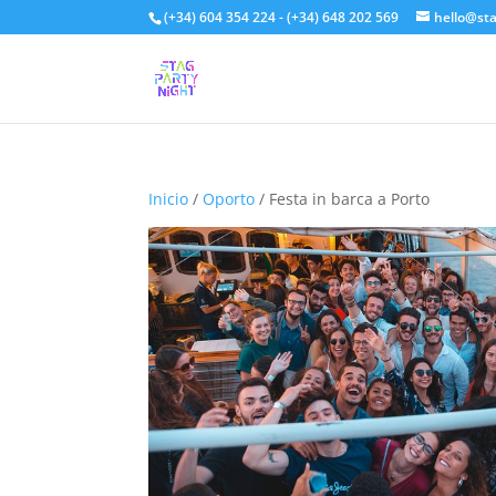
(+34) 604 354 224 - (+34) 648 202 569
hello@st
Inicio
/
Oporto
/ Festa in barca a Porto