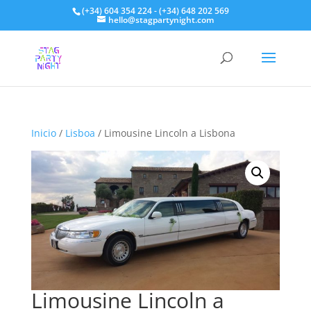
(+34) 604 354 224 - (+34) 648 202 569
hello@stagpartynight.com
Inicio
/
Lisboa
/ Limousine Lincoln a Lisbona
Limousine Lincoln a