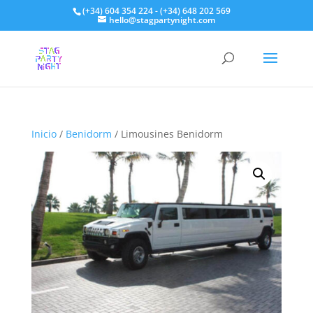
(+34) 604 354 224 - (+34) 648 202 569
hello@stagpartynight.com
Inicio
/
Benidorm
/ Limousines Benidorm