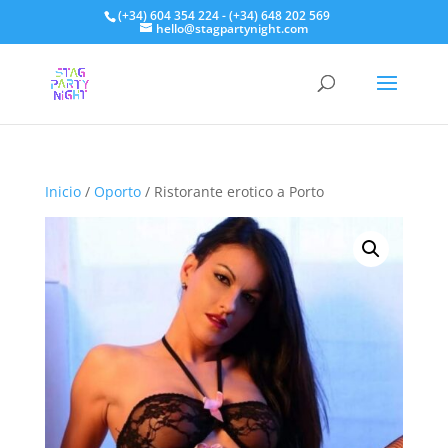
(+34) 604 354 224 - (+34) 648 202 569
hello@stagpartynight.com
Inicio
/
Oporto
/ Ristorante erotico a Porto