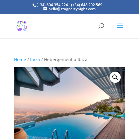
(+34) 604 354 224 - (+34) 648 202 569
hello@stagpartynight.com
Home
/
Ibiza
/ Hébergement à Ibiza