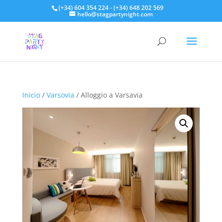
(+34) 604 354 224 - (+34) 648 202 569
hello@stagpartynight.com
Inicio
/
Varsovia
/ Alloggio a Varsavia