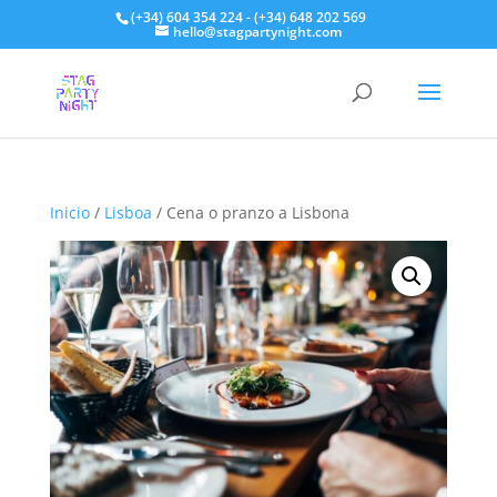
(+34) 604 354 224 - (+34) 648 202 569
hello@stagpartynight.com
Inicio
/
Lisboa
/ Cena o pranzo a Lisbona